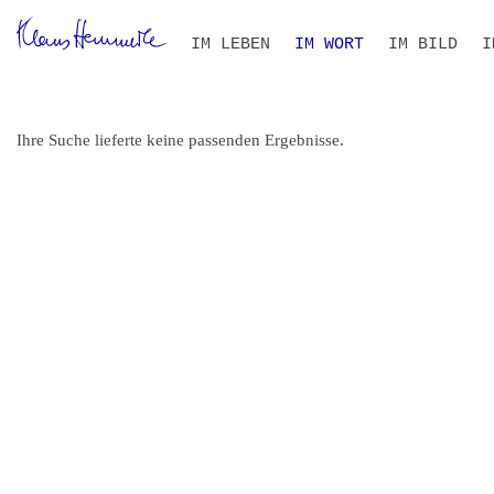
Navigation
IM LEBEN
IM WORT
IM BILD
I
überspringen
ZEITLEISTE
BIOGRAFIE IM KONTEXT
ALLE TEXTE
VOLLTEXT-SUCHE
THEMEN- UND PERSONEN
B
S
I
R
Ihre Suche lieferte keine passenden Ergebnisse.