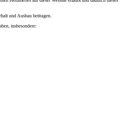
nten Hemmerles auf dieser Website erlaubt und dadurch dieses
Erhalt und Ausbau beitragen.
haben, insbesondere: