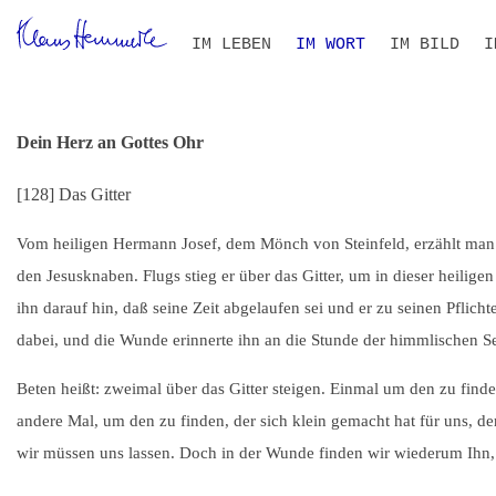
Navigation
IM LEBEN
IM WORT
IM BILD
I
überspringen
ZEITLEISTE
BIOGRAFIE IM KONTEXT
ALLE TEXTE
VOLLTEXT-SUCHE
THEMEN- UND PERSONEN
B
S
I
R
Dein Herz an Gottes Ohr
[128] Das Gitter
Vom heiligen Hermann Josef, dem Mönch von Steinfeld, erzählt man: E
den Jesusknaben. Flugs stieg er über das Gitter, um in dieser heilige
ihn darauf hin, daß seine Zeit abgelaufen sei und er zu seinen Pflich
dabei, und die Wunde erinnerte ihn an die Stunde der himmlischen Se
Beten heißt: zweimal über das Gitter steigen. Einmal um den zu find
andere Mal, um den zu finden, der sich klein gemacht hat für uns, de
wir müssen uns lassen. Doch in der Wunde finden wir wiederum Ihn, 