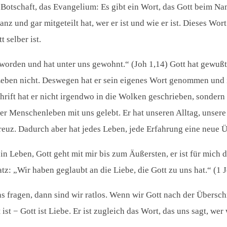
Botschaft, das Evangelium: Es gibt ein Wort, das Gott beim Nam
anz und gar mitgeteilt hat, wer er ist und wie er ist. Dieses W
 selber ist.
worden und hat unter uns gewohnt.“ (Joh 1,14) Gott hat gewußt
Leben nicht. Deswegen hat er sein eigenes Wort genommen und in
hrift hat er nicht irgendwo in die Wolken geschrieben, sondern 
er Menschenleben mit uns gelebt. Er hat unseren Alltag, unse
reuz. Dadurch aber hat jedes Leben, jede Erfahrung eine neue
in Leben, Gott geht mit mir bis zum Äußersten, er ist für mich da
: „Wir haben geglaubt an die Liebe, die Gott zu uns hat.“ (1 J
s fragen, dann sind wir ratlos. Wenn wir Gott nach der Überschr
t ist − Gott ist Liebe. Er ist zugleich das Wort, das uns sagt, we