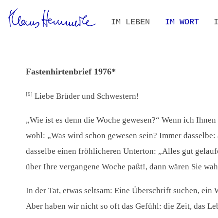
Navigation
IM LEBEN
IM WORT
überspringen
ZEITLEISTE
BIOGRAFIE IM KONTEXT
ALLE TEXTE
VOLLTEXT-S
THEMEN- UN
Fastenhirtenbrief 1976*
[9]
Liebe Brüder und Schwestern!
„Wie ist es denn die Woche gewesen?“ Wenn ich Ihnen d
wohl: „Was wird schon gewesen sein? Immer dasselbe: a
dasselbe einen fröhlicheren Unterton: „Alles gut gelau
über Ihre vergangene Woche paßt!, dann wären Sie wahr
In der Tat, etwas seltsam: Eine Überschrift suchen, ei
Aber haben wir nicht so oft das Gefühl: die Zeit, das 