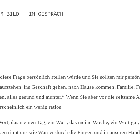
IM BILD
IM GESPRÄCH
UCHE
D PERSONENREGISTER
BIBLIOGRAFIEN
SEKUNDÄRLITERATUR
INTERNATIONAL
RESONANZEN
iese Frage persönlich stellen würde und Sie sollten mir persö
ufstehen, ins Geschäft gehen, nach Hause kommen, Familie, Fe
fen, alles gesund und munter.“ Wenn Sie aber vor die seltsame 
scheinlich ein wenig ratlos.
n Wort, das meinen Tag, ein Wort, das meine Woche, ein Wort ga
Leben rinnt uns wie Wasser durch die Finger, und in unseren Hä