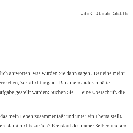
ÜBER DIESE SEITE
KLAUS-HEMMERLE-WERK E.V.
MITTEILUNGEN
FREUNDE UND FÖRDERER
REDAKTION
DANK
EDITIONSPRINZIPIEN
NEUE TEXTE
KONTAKT
DATENSCHUTZ
IMPRESSUM
nlich antworten, was würden Sie dann sagen? Der eine meint
rnsehen, Verpflichtungen.“ Bei einem anderen hätte
[10]
Aufgabe gestellt würden: Suchen Sie
eine Überschrift, die
r, das mein Leben zusammenfaßt und unter ein Thema stellt.
nden bleibt nichts zurück? Kreislauf des immer Selben und am