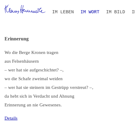
Navigation
IM LEBEN
IM WORT
IM BILD
I
überspringen
ZEITLEISTE
BIOGRAFIE IM KONTEXT
ALLE TEXTE
VOLLTEXT-SUCHE
THEMEN- UND PERSONEN
B
S
I
R
Erinnerung
Wo die Berge Kronen tragen
aus Felsenhäusern
– wer hat sie aufgeschichtet? –,
wo die Schafe zweimal weiden
– wer hat sie steinern im Gestrüpp verstreut? –‚
da hebt sich in Verdacht und Ahnung
Erinnerung an nie Gewesenes.
Details