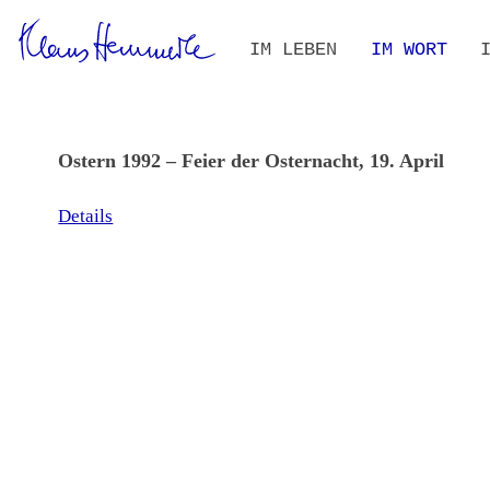
Navigation
IM LEBEN
IM WORT
überspringen
ZEITLEISTE
BIOGRAFIE IM KONTEXT
ALLE TEXTE
VOLLTEXT-S
THEMEN- UN
Ostern 1992 – Feier der Osternacht, 19. April
Details