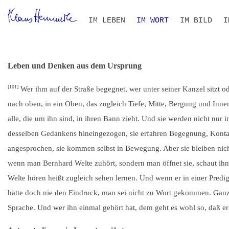
Navigation
IM LEBEN
IM WORT
IM BILD
I
überspringen
ZEITLEISTE
BIOGRAFIE IM KONTEXT
ALLE TEXTE
VOLLTEXT-SUCHE
THEMEN- UND PERSONEN
B
S
I
R
Leben und Denken aus dem Ursprung
[101]
Wer ihm auf der Straße begegnet, wer unter seiner Kanzel sitzt o
nach oben, in ein Oben, das zugleich Tiefe, Mitte, Bergung und Inne
alle, die um ihn sind, in ihren Bann zieht. Und sie werden nicht nur 
desselben Gedankens hineingezogen, sie erfahren Begegnung, Kontakt
angesprochen, sie kommen selbst in Bewegung. Aber sie bleiben nicht e
wenn man Bernhard Welte zuhört, sondern man öffnet sie, schaut ihn 
Welte hören heißt zugleich sehen lernen. Und wenn er in einer Predig
hätte doch nie den Eindruck, man sei nicht zu Wort gekommen. Ga
Sprache. Und wer ihn einmal gehört hat, dem geht es wohl so, daß er 