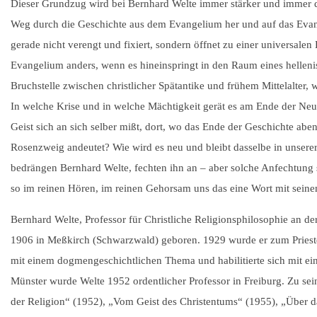
Dieser Grundzug wird bei Bernhard Welte immer stärker und immer de
Weg durch die Geschichte aus dem Evangelium her und auf das Evange
gerade nicht verengt und fixiert, sondern öffnet zu einer universal
Evangelium anders, wenn es hineinspringt in den Raum eines hellenis
Bruchstelle zwischen christlicher Spätantike und frühem Mittelalter,
In welche Krise und in welche Mächtigkeit gerät es am Ende der Neu
Geist sich an sich selber mißt, dort, wo das Ende der Geschichte abe
Rosenzweig andeutet? Wie wird es neu und bleibt dasselbe in unser
bedrängen Bernhard Welte, fechten ihn an – aber solche Anfechtung 
so im reinen Hören, im reinen Gehorsam uns das eine Wort mit seine
Bernhard Welte, Professor für Christliche Religionsphilosophie an der
1906 in Meßkirch (Schwarzwald) geboren. 1929 wurde er zum Prieste
mit einem dogmengeschichtlichen Thema und habilitierte sich mit e
Münster wurde Welte 1952 ordentlicher Professor in Freiburg. Zu s
der Religion“ (1952), „Vom Geist des Christentums“ (1955), „Über d