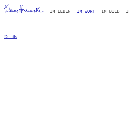
Navigation
IM LEBEN
IM WORT
IM BILD
I
überspringen
ZEITLEISTE
BIOGRAFIE IM KONTEXT
ALLE TEXTE
VOLLTEXT-SUCHE
THEMEN- UND PERSONEN
B
S
I
R
Details