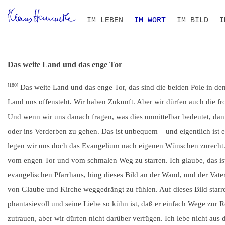
Navigation
IM LEBEN
IM WORT
IM BILD
I
überspringen
ZEITLEISTE
BIOGRAFIE IM KONTEXT
ALLE TEXTE
VOLLTEXT-SUCHE
THEMEN- UND PERSONEN
B
S
I
R
Das weite Land und das enge Tor
[180]
Das weite Land und das enge Tor, das sind die beiden Pole in d
Land uns offensteht. Wir haben Zukunft. Aber wir dürfen auch die f
Und wenn wir uns danach fragen, was dies unmittelbar bedeutet, da
oder ins Verderben zu gehen. Das ist unbequem – und eigentlich ist
legen wir uns doch das Evangelium nach eigenen Wünschen zurecht. I
vom engen Tor und vom schmalen Weg zu starren. Ich glaube, das is
evangelischen Pfarrhaus, hing dieses Bild an der Wand, und der Vater
von Glaube und Kirche weggedrängt zu fühlen. Auf dieses Bild starr
phantasievoll und seine Liebe so kühn ist, daß er einfach Wege zur 
zutrauen, aber wir dürfen nicht darüber verfügen. Ich lebe nicht aus d