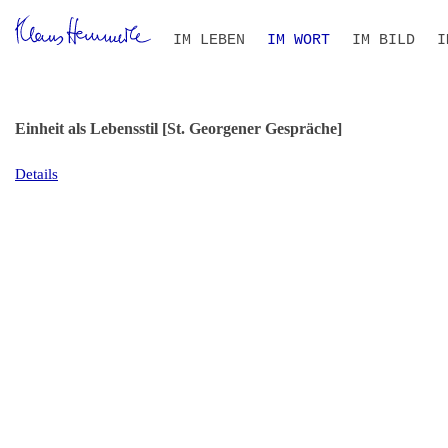
Navigation
IM LEBEN
IM WORT
IM BILD
I
überspringen
ZEITLEISTE
BIOGRAFIE IM KONTEXT
ALLE TEXTE
VOLLTEXT-SUCHE
THEMEN- UND PERSONEN
B
S
I
R
Einheit als Lebensstil [St. Georgener Gespräche]
Details