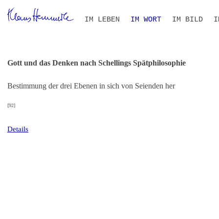
Navigation
IM LEBEN
IM WORT
IM BILD
I
überspringen
ZEITLEISTE
BIOGRAFIE IM KONTEXT
ALLE TEXTE
VOLLTEXT-SUCHE
THEMEN- UND PERSONEN
B
S
I
R
Gott und das Denken nach Schellings Spätphilosophie
Bestimmung der drei Ebenen in sich von Seienden her
[92]
Details