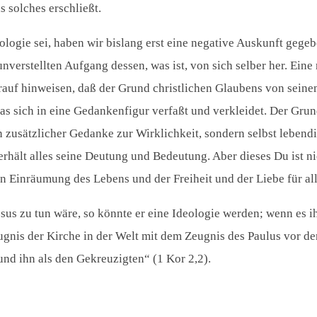
s solches erschließt.
eologie sei, haben wir bislang erst eine negative Auskunft geg
unverstellten Aufgang dessen, was ist, von sich selber her. Ein
rauf hinweisen, daß der Grund christlichen Glaubens von seine
das sich in eine Gedankenfigur verfaßt und verkleidet. Der Grun
in zusätzlicher Gedanke zur Wirklichkeit, sondern selbst lebend
u erhält alles seine Deutung und Bedeutung. Aber dieses Du ist
ßen Einräumung des Lebens und der Freiheit und der Liebe für al
us zu tun wäre, so könnte er eine Ideologie werden; wenn es i
Zeugnis der Kirche in der Welt mit dem Zeugnis des Paulus vor d
 und ihn als den Gekreuzigten“ (1 Kor 2,2).