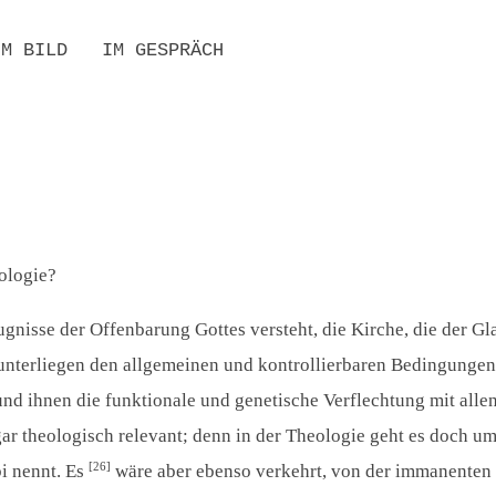
IM BILD
IM GESPRÄCH
UCHE
D PERSONENREGISTER
BIBLIOGRAFIEN
SEKUNDÄRLITERATUR
INTERNATIONAL
RESONANZEN
eologie?
eugnisse der Offenbarung Gottes versteht, die Kirche, die der G
ie unterliegen den allgemeinen und kontrollierbaren Bedingunge
und ihnen die funktionale und genetische Verflechtung mit al
ar theologisch relevant; denn in der Theologie geht es doch um
[26]
bi nennt. Es
wäre aber ebenso verkehrt, von der immanenten 