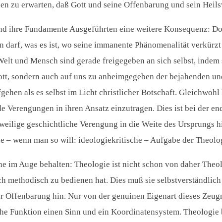
 zu erwarten, daß Gott und seine Offenbarung und sein Heilsw
 und ihre Fundamente Ausgeführten eine weitere Konsequenz: Dor
 darf, was es ist, wo seine immanente Phänomenalität verkürzt 
elt und Mensch sind gerade freigegeben an sich selbst, indem 
 Gott, sondern auch auf uns zu anheimgegeben der bejahenden u
fgehen als es selbst im Licht christlicher Botschaft. Gleichwo
Verengungen in ihren Ansatz einzutragen. Dies ist bei der en
eilige geschichtliche Verengung in die Weite des Ursprungs h
e – wenn man so will: ideologiekritische – Aufgabe der Theolo
che im Auge behalten: Theologie ist nicht schon von daher The
ch methodisch zu bedienen hat. Dies muß sie selbstverständlich 
 der Offenbarung hin. Nur von der genuinen Eigenart dieses Zeug
ische Funktion einen Sinn und ein Koordinatensystem. Theologie 