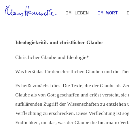
Navigation
IM LEBEN
IM WORT
überspringen
ZEITLEISTE
BIOGRAFIE IM KONTEXT
ALLE TEXTE
VOLLTEXT-S
THEMEN- UN
Ideologiekritik und christlicher Glaube
Christlicher Glaube und Ideologie*
Was heißt das für den christlichen Glauben und die Th
Es heißt zunächst dies. Die Texte, die der Glaube als Z
Glaube als von Gott geschaffen und erlöst versteht, s
aufklärenden Zugriff der Wissenschaften zu entziehen 
Verflechtung zu erschrecken. Diese Verflechtung ist sog
Endlichkeit, um das, was der Glaube die Incarnatio Ver