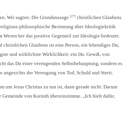
[27]
eben. Wir sagten: Die Grundaussage
christlichen Glaubens
e religions-philosophische Besinnung über Ideologiekritik
m Wesen her das positive Gegenteil zur Ideologie bedeutet.
d christlichen Glaubens ist eine Person, ein lebendiges Du,
igste und wirklichste Wirklichkeit: ein Du. Gewiß, von
 nicht das Du einer verengenden Selbstbehauptung, sondern es
le angesichts der Verengung von Tod, Schuld und Streit.
hm um Jesus Christus zu tun ist, dann gerade nicht. Darum
er Gemeinde von Korinth übereinstimme. „Ich hielt dafür,