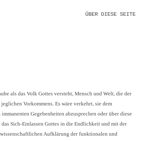
ÜBER DIESE SEITE
KLAUS-HEMMERLE-WERK E.V.
MITTEILUNGEN
FREUNDE UND FÖRDERER
REDAKTION
DANK
EDITIONSPRINZIPIEN
NEUE TEXTE
KONTAKT
DATENSCHUTZ
IMPRESSUM
laube als das Volk Gottes versteht, Mensch und Welt, die der
n jeglichen Vorkommens. Es wäre verkehrt, sie dem
len immanenten Gegebenheiten abzusprechen oder über diese
 das Sich-Einlassen Gottes in die Endlichkeit und mit der
wissenschaftlichen Aufklärung der funktionalen und