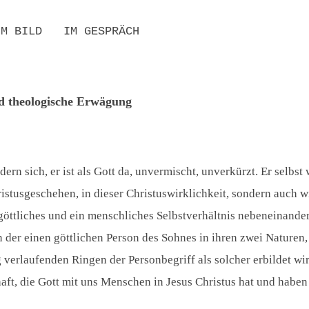
IM BILD
IM GESPRÄCH
UCHE
D PERSONENREGISTER
BIBLIOGRAFIEN
SEKUNDÄRLITERATUR
INTERNATIONAL
RESONANZEN
nd theologische Erwägung
dern sich, er ist als Gott da, unvermischt, unverkürzt. Er selbs
Christusgeschehen, in dieser Christuswirklichkeit, sondern auch
göttliches und ein menschliches Selbstverhältnis nebeneinande
 der einen göttlichen Person des Sohnes in ihren zwei Naturen,
rlaufenden Ringen der Personbegriff als solcher erbildet wird.
t, die Gott mit uns Menschen in Jesus Christus hat und haben 