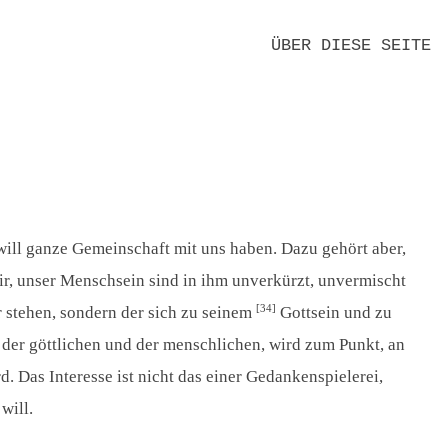
ÜBER DIESE SEITE
KLAUS-HEMMERLE-WERK E.V.
MITTEILUNGEN
FREUNDE UND FÖRDERER
REDAKTION
DANK
EDITIONSPRINZIPIEN
NEUE TEXTE
KONTAKT
DATENSCHUTZ
IMPRESSUM
t will ganze Gemeinschaft mit uns haben. Dazu gehört aber,
 wir, unser Menschsein sind in ihm unverkürzt, unvermischt
[34]
r stehen, sondern der sich zu seinem
Gottsein und zu
 der göttlichen und der menschlichen, wird zum Punkt, an
 Das Interesse ist nicht das einer Gedankenspielerei,
will.