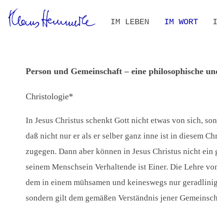
Navigation
IM LEBEN
IM WORT
überspringen
ZEITLEISTE
BIOGRAFIE IM KONTEXT
ALLE TEXTE
VOLLTEXT-S
THEMEN- UN
Person und Gemeinschaft – eine philosophische u
Christologie*
In Jesus Christus schenkt Gott nicht etwas von sich, son
daß nicht nur er als er selber ganz inne ist in diesem 
zugegen. Dann aber können in Jesus Christus nicht ein 
seinem Menschsein Verhaltende ist Einer. Die Lehre von
dem in einem mühsamen und keineswegs nur geradlinig ve
sondern gilt dem gemäßen Verständnis jener Gemeinschaf