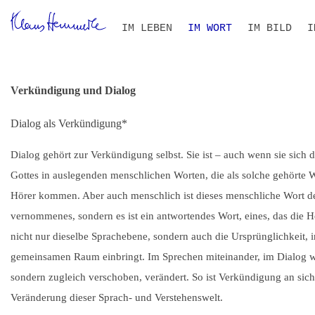
Navigation
IM LEBEN
IM WORT
IM BILD
I
überspringen
ZEITLEISTE
BIOGRAFIE IM KONTEXT
ALLE TEXTE
VOLLTEXT-SUCHE
THEMEN- UND PERSONEN
B
S
I
R
Verkündigung und Dialog
Dialog als Verkündigung*
Dialog gehört zur Verkündigung selbst. Sie ist – auch wenn sie sich 
Gottes in auslegenden menschlichen Worten, die als solche gehörte W
Hörer kommen. Aber auch menschlich ist dieses menschliche Wort d
vernommenes, sondern es ist ein antwortendes Wort, eines, das die Hö
nicht nur dieselbe Sprachebene, sondern auch die Ursprünglichkeit, i
gemeinsamen Raum einbringt. Im Sprechen miteinander, im Dialog wird
sondern zugleich verschoben, verändert. So ist Verkündigung an sic
Veränderung dieser Sprach- und Verstehenswelt.