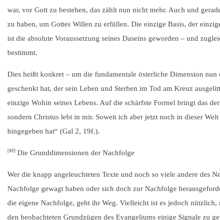
war, vor Gott zu bestehen, das zählt nun nicht mehr. Auch und gera
zu haben, um Gottes Willen zu erfüllen. Die einzige Basis, der einzig
ist die absolute Voraussetzung seines Daseins geworden – und zuglei
bestimmt.
Dies heißt konkret – um die fundamentale österliche Dimension nun d
geschenkt hat, der sein Leben und Sterben im Tod am Kreuz ausgelitt
einzige Wohin seines Lebens. Auf die schärfste Formel bringt das der 
sondern Christus lebt in mir. Soweit ich aber jetzt noch in dieser We
hingegeben hat“ (Gal 2, 19f.).
[49]
Die Grunddimensionen der Nachfolge
Wer die knapp angeleuchteten Texte und noch so viele andere des Neue
Nachfolge gewagt haben oder sich doch zur Nachfolge herausgeforder
die eigene Nachfolge, geht ihr Weg. Vielleicht ist es jedoch nützlic
den beobachteten Grundzügen des Evangeliums einige Signale zu gew