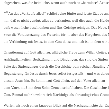
abgesehen, was die heimliche, wenn auch noch so „harmlose“ Achse un
[46]
An das „Verkaufe alles!“ schließt eine fünfte und letzte Etappe
hin, daß es nicht genügt, alles zu verkaufen, weil dies auch die Heid
aufs wesentliche beschränken und fürs Geistige reinigen. Das Neue, E
zwar die Voraussetzung des Freiseins für ..., aber das Hergeben, das 
die Verbindung mit Jesus, in dem Gott da ist und nah ist, in dem wir 
Orientierung auf Gott allein zu, alltägliche Treue zum Willen Gotte
Anhänglichkeiten, Besitztümern und Bindungen, das sind die Stufen de
Seite des Stufenganges durch die Geschichte vom reichen Jüngling. 
Begeisterung für Jesus durch Jesus selbst festgestellt – und was dar
diesem Jesus hin. Es kommt auf Gott allein, auf den Vater allein an 
dem Vater, muß mit dem Sohn Gemeinschaft haben. Die Geschichte lä
Gott. Einmal mehr bewährt sich Nachfolge als christologisches Gru
Werfen wir noch einen knappen Blick auf die Nachgeschichte der Erzä