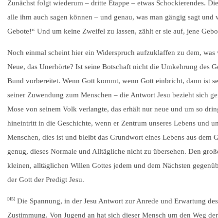
Zunächst folgt wiederum – dritte Etappe – etwas Schockierendes. Di
alle ihm auch sagen können – und genau, was man gängig sagt und was
Gebote!“ Und um keine Zweifel zu lassen, zählt er sie auf, jene Geb
Noch einmal scheint hier ein Widerspruch aufzuklaffen zu dem, was wi
Neue, das Unerhörte? Ist seine Botschaft nicht die Umkehrung des Ge
Bund vorbereitet. Wenn Gott kommt, wenn Gott einbricht, dann ist se
seiner Zuwendung zum Menschen – die Antwort Jesu bezieht sich gera
Mose von seinem Volk verlangte, das erhält nur neue und um so drin
hineintritt in die Geschichte, wenn er Zentrum unseres Lebens und u
Menschen, dies ist und bleibt das Grundwort eines Lebens aus dem G
genug, dieses Normale und Alltägliche nicht zu übersehen. Den große
kleinen, alltäglichen Willen Gottes jedem und dem Nächsten gegenüber.
der Gott der Predigt Jesu.
[45]
Die Spannung, in der Jesu Antwort zur Anrede und Erwartung des F
Zustimmung. Von Jugend an hat sich dieser Mensch um den Weg der G