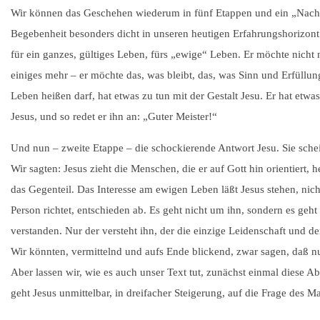
Wir können das Geschehen wiederum in fünf Etappen und ein „Nachsp
Begebenheit besonders dicht in unseren heutigen Erfahrungshorizont h
für ein ganzes, gültiges Leben, fürs „ewige“ Leben. Er möchte nicht 
einiges mehr – er möchte das, was bleibt, das, was Sinn und Erfüllun
Leben heißen darf, hat etwas zu tun mit der Gestalt Jesu. Er hat etwa
Jesus, und so redet er ihn an: „Guter Meister!“
Und nun – zweite Etappe – die schockierende Antwort Jesu. Sie sche
Wir sagten: Jesus zieht die Menschen, die er auf Gott hin orientiert, he
das Gegenteil. Das Interesse am ewigen Leben läßt Jesus stehen, nicht
Person richtet, entschieden ab. Es geht nicht um ihn, sondern es geht 
verstanden. Nur der versteht ihn, der die einzige Leidenschaft und d
Wir könnten, vermittelnd und aufs Ende blickend, zwar sagen, daß nur 
Aber lassen wir, wie es auch unser Text tut, zunächst einmal diese 
geht Jesus unmittelbar, in dreifacher Steigerung, auf die Frage des