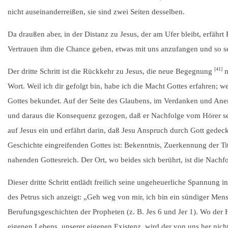
nicht auseinanderreißen, sie sind zwei Seiten desselben.
Da draußen aber, in der Distanz zu Jesus, der am Ufer bleibt, erfähr
Vertrauen ihm die Chance geben, etwas mit uns anzufangen und so s
[41]
Der dritte Schritt ist die Rückkehr zu Jesus, die neue Begegnung
m
Wort. Weil ich dir gefolgt bin, habe ich die Macht Gottes erfahren; w
Gottes bekundet. Auf der Seite des Glaubens, im Verdanken und Aner
und daraus die Konsequenz gezogen, daß er Nachfolge vom Hörer se
auf Jesus ein und erfährt darin, daß Jesu Anspruch durch Gott gedeck
Geschichte eingreifenden Gottes ist: Bekenntnis, Zuerkennung der Tit
nahenden Gottesreich. Der Ort, wo beides sich berührt, ist die Nachfo
Dieser dritte Schritt entlädt freilich seine ungeheuerliche Spannung i
des Petrus sich anzeigt: „Geh weg von mir, ich bin ein sündiger Mens
Berufungsgeschichten der Propheten (z. B. Jes 6 und Jer 1). Wo der
eigenen Lebens, unserer eigenen Existenz, wird der von uns her nic