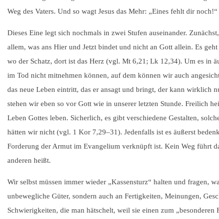
Weg des Vaters. Und so wagt Jesus das Mehr: „Eines fehlt dir noch!“
Dieses Eine legt sich nochmals in zwei Stufen auseinander. Zunächst,
allem, was ans Hier und Jetzt bindet und nicht an Gott allein. Es g
wo der Schatz, dort ist das Herz (vgl. Mt 6,21; Lk 12,34). Um es in ä
im Tod nicht mitnehmen können, auf dem können wir auch angesichts
das neue Leben eintritt, das er ansagt und bringt, der kann wirklic
stehen wir eben so vor Gott wie in unserer letzten Stunde. Freilich h
Leben Gottes leben. Sicherlich, es gibt verschiedene Gestalten, solch
hätten wir nicht (vgl. 1 Kor 7,
29–31
). Jedenfalls ist es äußerst bede
Forderung der Armut im Evangelium verknüpft ist. Kein Weg führt da
anderen heißt.
Wir selbst müssen immer wieder „Kassensturz“ halten und fragen, w
unbewegliche Güter, sondern auch an Fertigkeiten, Meinungen, Ges
Schwierigkeiten, die man hätschelt, weil sie einen zum „besonderen 