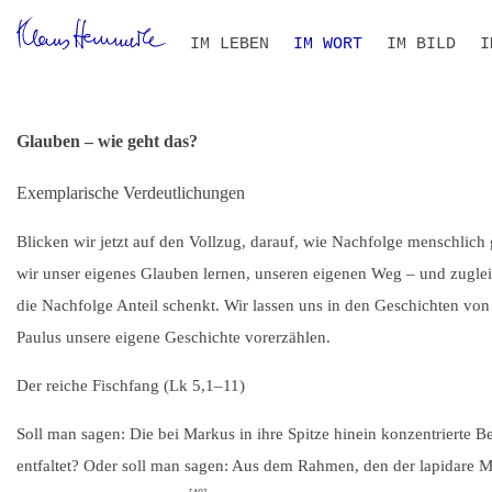
Navigation
IM LEBEN
IM WORT
IM BILD
I
überspringen
ZEITLEISTE
BIOGRAFIE IM KONTEXT
ALLE TEXTE
VOLLTEXT-SUCHE
THEMEN- UND PERSONEN
B
S
I
R
Glauben – wie geht das?
Exemplarische Verdeutlichungen
Blicken wir jetzt auf den Vollzug, darauf, wie Nachfolge menschlich
wir unser eigenes Glauben lernen, unseren eigenen Weg – und zugl
die Nachfolge Anteil schenkt. Wir lassen uns in den Geschichten von
Paulus unsere eigene Geschichte vorerzählen.
Der reiche Fischfang (Lk 5,
1–11
)
Soll man sagen: Die bei Markus in ihre Spitze hinein konzentrierte 
entfaltet? Oder soll man sagen: Aus dem Rahmen, den der lapidare Ma