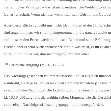
nicht. Die heute so oft artikulierte Erfahrung der Überforderung dur
menschliches Vermögen – das ist nicht sentimentale Wehleidigkeit, 
Gottesherrschaft. Wenn nicht er, wenn nicht sein Geist in uns Gott be
Aber dieser Rückzug bleibt uns nicht. Denn – dies ist der fünfte Schri
sind angenommen, wir sind hineingenommen in die ganz göttliche u
nicht!“ setzt den Petrus wieder ein in sein Leben und seine Erfahrung
Fischer, aber er wird Menschenfischer. Er tut, was er tat, er tut es 
aufreißt und in der wir, ihm nachfolgend, mit ihm leben.
[43]
Der reiche Jüngling (Mk 10,
17–27
)
Das Nachfolgegeschehen ist immer dasselbe und ist zugleich unabsch
wandernd, sie in je neuen Perspektiven sieht und trotzdem jedesmal ni
es auch mit der Nachfolge. Die Erzählung vom reichen Jüngling nach 
Lk 18,
18–30
) zeigt uns die weithin selben Momente wie die Geschic
vom selben Nachfolgeruf Jesu angegangen und herausgefordert.