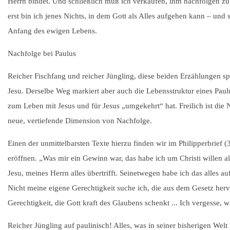
Herrn bindet. Und schließlich muß ich verkaufen, ihm nachfolgen zu
erst bin ich jenes Nichts, in dem Gott als Alles aufgehen kann – und 
Anfang des ewigen Lebens.
Nachfolge bei Paulus
Reicher Fischfang und reicher Jüngling, diese beiden Erzählungen sp
Jesu. Derselbe Weg markiert aber auch die Lebensstruktur eines Paul
zum Leben mit Jesus und für Jesus „umgekehrt“ hat. Freilich ist die
neue, vertiefende Dimension von Nachfolge.
Einen der unmittelbarsten Texte hierzu finden wir im Philipperbrief (3
eröffnen. „Was mir ein Gewinn war, das habe ich um Christi willen als 
Jesu, meines Herrn alles übertrifft. Seinetwegen habe ich das alles 
Nicht meine eigene Gerechtigkeit suche ich, die aus dem Gesetz her
Gerechtigkeit, die Gott kraft des Glaubens schenkt ... Ich vergesse, w
Reicher Jüngling auf paulinisch! Alles, was in seiner bisherigen Wel