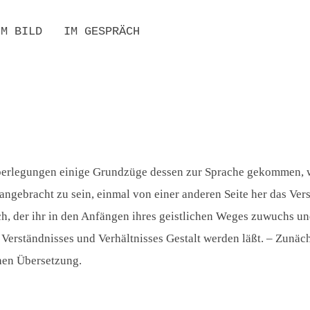
IM BILD
IM GESPRÄCH
UCHE
D PERSONENREGISTER
BIBLIOGRAFIEN
SEKUNDÄRLITERATUR
INTERNATIONAL
RESONANZEN
berlegungen einige Grundzüge dessen zur Sprache gekommen, wa
angebracht zu sein, einmal von einer anderen Seite her das Ver
ich, der ihr in den Anfängen ihres geistlichen Weges zuwuchs 
erständnisses und Verhältnisses Gestalt werden läßt. – Zunächst
chen Übersetzung.