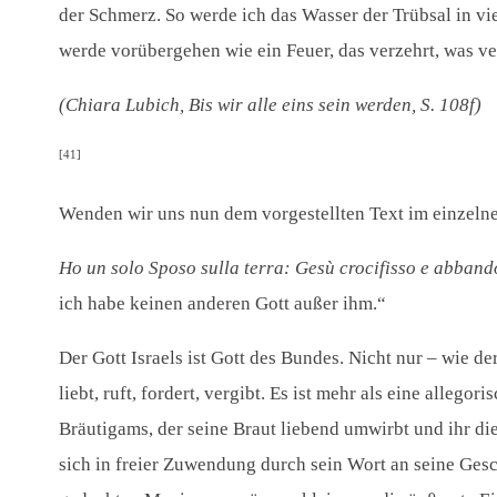
der Schmerz. So werde ich das Wasser der Trübsal in vi
werde vorübergehen wie ein Feuer, das verzehrt, was ve
(Chiara Lubich, Bis wir alle eins sein werden, S. 108f)
[41]
Wenden wir uns nun dem vorgestellten Text im einzeln
Ho un solo Sposo sulla terra: Gesù crocifisso e abbando
ich habe keinen anderen Gott außer ihm.“
Der Gott Israels ist Gott des Bundes. Nicht nur – wie de
liebt, ruft, fordert, vergibt. Es ist mehr als eine all
Bräutigams, der seine Braut liebend umwirbt und ihr die
sich in freier Zuwendung durch sein Wort an seine Ge