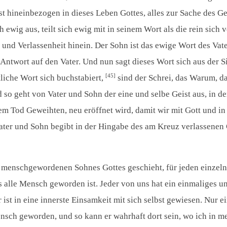
ist hineinbezogen in dieses Leben Gottes, alles zur Sache des 
 ewig aus, teilt sich ewig mit in seinem Wort als die rein sich
und Verlassenheit hinein. Der Sohn ist das ewige Wort des Vate
he Antwort auf den Vater. Und nun sagt dieses Wort sich aus der
[45]
tliche Wort sich buchstabiert,
sind der Schrei, das Warum, d
 so geht von Vater und Sohn der eine und selbe Geist aus, in d
em Tod Geweihten, neu eröffnet wird, damit wir mit Gott und in 
ater und Sohn begibt in der Hingabe des am Kreuz verlassenen C
s menschgewordenen Sohnes Gottes geschieht, für jeden einzel
s alle Mensch geworden ist. Jeder von uns hat ein einmaliges u
 in eine innerste Einsamkeit mit sich selbst gewiesen. Nur ein
Mensch geworden, und so kann er wahrhaft dort sein, wo ich in m