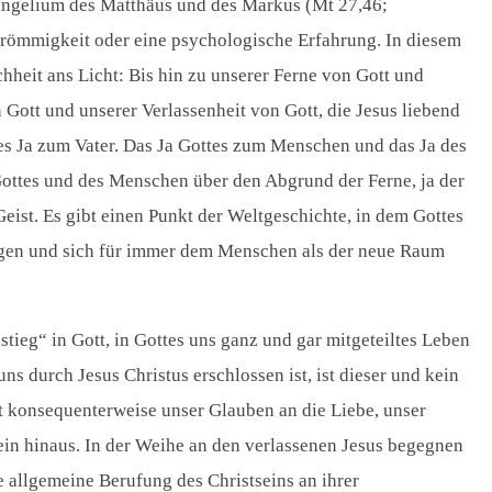
Evangelium des Matthäus und des Markus (Mt 27,46;
 Frömmigkeit oder eine psychologische Erfahrung. In diesem
hheit ans Licht: Bis hin zu unserer Ferne von Gott und
Gott und unserer Verlassenheit von Gott, die Jesus liebend
ndes Ja zum Vater. Das Ja Gottes zum Menschen und das Ja des
Gottes und des Menschen über den Abgrund der Ferne, ja der
eist. Es gibt einen Punkt der Weltgeschichte, in dem Gottes
ingen und sich für immer dem Menschen als der neue Raum
tieg“ in Gott, in Gottes uns ganz und gar mitgeteiltes Leben
ns durch Jesus Christus erschlossen ist, ist dieser und kein
ft konsequenterweise unser Glauben an die Liebe, unser
sein hinaus. In der Weihe an den verlassenen Jesus begegnen
e allgemeine Berufung des Christseins an ihrer