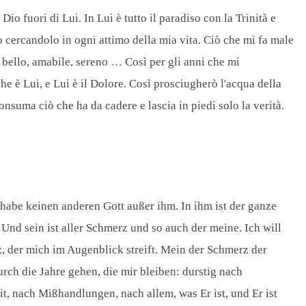
o fuori di Lui. In Lui è tutto il paradiso con la Trinità e
do cercandolo in ogni attimo della mia vita. Ciò che mi fa male
, bello, amabile, sereno … Così per gli anni che mi
 che è Lui, e Lui è il Dolore. Così prosciugherò l'acqua della
nsuma ciò che ha da cadere e lascia in piedi solo la verità.
habe keinen anderen Gott außer ihm. In ihm ist der ganze
 Und sein ist aller Schmerz und so auch der meine. Ich will
, der mich im Augenblick streift. Mein der Schmerz der
rch die Jahre gehen, die mir bleiben: durstig nach
 nach Mißhandlungen, nach allem, was Er ist, und Er ist