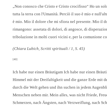
„Non conosco che Cristo e Cristo crocifisso“ Ho un solo 
tutta la terra con l'Umanità. Perciò il suo è mio e null'
è mio. Mio il dolore che mi sfiora nel presente. Mio il 
rimangono: assetata di dolori, di angosce, di disperazioni
tribolazione in molti cuori vicini e, per la comunione c
(Chiara Lubich, Scritti spirituali / 1, S. 45)
[40]
Ich habe nur einen Bräutigam Ich habe nur einen Bräuti
Himmel mit der Dreifaltigkeit und die ganze Erde mit de
durch die Welt gehen und ihn suchen in jedem Augenbli
Menschen neben mir. Mein alles, was nicht Friede, Freud
Schmerzen, nach Ängsten, nach Verzweiflung, nach Schw