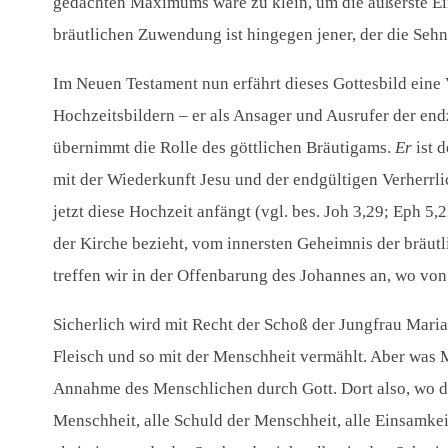
gedachten Maximums wäre zu klein, um die äußerste Ein
bräutlichen Zuwendung ist hingegen jener, der die Se
Im Neuen Testament nun erfährt dieses Gottesbild eine 
Hochzeitsbildern – er als Ansager und Ausrufer der en
übernimmt die Rolle des göttlichen Bräutigams.
Er
ist 
mit der Wiederkunft Jesu und der endgültigen Verherr
jetzt diese Hochzeit anfängt (vgl. bes. Joh 3,29; Eph 5,
2
der Kirche bezieht, vom innersten Geheimnis der bräutl
treffen wir in der Offenbarung des Johannes an, wo von
Sicherlich wird mit Recht der Schoß der Jungfrau Mari
Fleisch und so mit der Menschheit vermählt. Aber was 
Annahme des Menschlichen durch Gott. Dort also, wo der 
Menschheit, alle Schuld der Menschheit, alle Einsamkeit