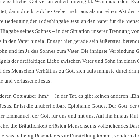
rei menschlicher Gottverlassenheit hineingibt. Wenn nach dem 
tet, dann drückt solches Gebet mehr aus als nur einen Akt der
te Bedeutung der Todeshingabe Jesu an den Vater für die Mensc
Hingabe seines Sohnes – in der Situation unserer Trennung von 
s in den Vater hinein. Er sagt hier gerade sein äußerstes, bete
ohn und im Ja des Sohnes zum Vater. Die innigste Verbindung 
gnis der dreifaltigen Liebe zwischen Vater und Sohn im einen G
d des Menschen Verhältnis zu Gott sich aufs innigste durchdr
te und verlassene Jesus.
ren Gott außer ihm.“ – In der Tat, es gibt keinen anderen „Eins
esus. Er ist die unüberholbare Epiphanie Gottes. Der Gott, der u
 der Emmanuel, der Gott für uns und mit uns. Auf ihn hinaus läu
irche, die Bräutlichkeit erlösten Menschseins vollziehendes Da
t etwas beliebig Besonderes zur Darstellung kommt, sondern di