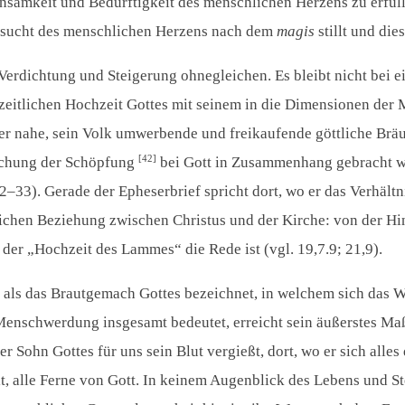
samkeit und Bedürftigkeit des menschlichen Herzens zu erfüll
hnsucht des menschlichen Herzens nach dem
magis
stillt und die
Verdichtung und Steigerung ohnegleichen. Es bleibt nicht bei 
dzeitlichen Hochzeit Gottes mit seinem in die Dimensionen der 
der nahe, sein Volk umwerbende und freikaufende göttliche Bräut
[42]
lichung der Schöpfung
bei Gott in Zusammenhang gebracht wi
2–33
). Gerade der Epheserbrief spricht dort, wo er das Verhäl
ichen Beziehung zwischen Christus und der Kirche: von der Hing
 der „Hochzeit des Lammes“ die Rede ist (vgl. 19,7.9; 21,9).
a als das Brautgemach Gottes bezeichnet, in welchem sich das
Menschwerdung insgesamt bedeutet, erreicht sein äußerstes Ma
Sohn Gottes für uns sein Blut vergießt, dort, wo er sich alles d
, alle Ferne von Gott. In keinem Augenblick des Lebens und Ste