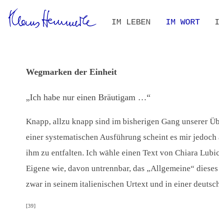
Navigation
IM LEBEN
IM WORT
überspringen
ZEITLEISTE
BIOGRAFIE IM KONTEXT
ALLE TEXTE
VOLLTEXT-S
THEMEN- UN
Wegmarken der Einheit
„Ich habe nur einen Bräutigam …“
Knapp, allzu knapp sind im bisherigen Gang unserer Ü
einer systematischen Ausführung scheint es mir jedoch 
ihm zu entfalten. Ich wähle einen Text von Chiara Lub
Eigene wie, davon untrennbar, das „Allgemeine“ dieses V
zwar in seinem italienischen Urtext und in einer deuts
[39]