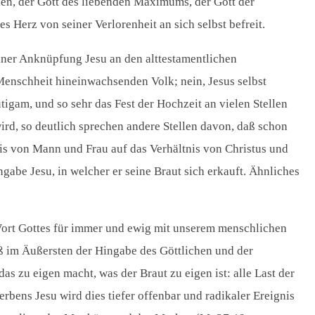
en, der Gott des liebenden Maximums, der Gott der
ses Herz von seiner Verlorenheit an sich selbst befreit.
einer Anknüpfung Jesu an den alttestamentlichen
Menschheit hineinwachsenden Volk; nein, Jesus selbst
igam, und so sehr das Fest der Hochzeit an vielen Stellen
rd, so deutlich sprechen andere Stellen davon, daß schon
tnis von Mann und Frau auf das Verhältnis von Christus und
abe Jesu, in welcher er seine Braut sich erkauft. Ähnliches
 Wort Gottes für immer und ewig mit unserem menschlichen
ß im Äußersten der Hingabe des Göttlichen und der
as zu eigen macht, was der Braut zu eigen ist: alle Last der
rbens Jesu wird dies tiefer offenbar und radikaler Ereignis