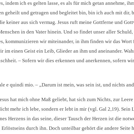
gilt es, indem ich es gelten lasse, es als für mich getan annehme
 geheilt und getragen und begleitet bin, bin ich auch mit dir, 
die keiner aus sich vermag. Jesus ruft meine Gottferne und Gottv
enschen in den Vater hinein. Und so findet unser aller Schuld, 
, kommunizieren wir miteinander, in ihm finden wir das Wort fü
ir im einen Geist ein Leib, Glieder an ihm und aneinander. Wah
enschheit. – Sofern wir dies erkennen und anerkennen, sofern w
rsale e quindi mio. – „Darum ist mein, was sein ist, und nichts a
 Jesus hat mich ohne Maß geliebt, hat sich zum Nichts, zur Leer
cht mehr ich lebe, sondern er lebt in mir (vgl. Gal 2,19). Sein L
meines Herzens in das seine, dieser Tausch der Herzen ist die n
 Erlöstseins durch ihn. Doch unteilbar gehört die andere Seite 