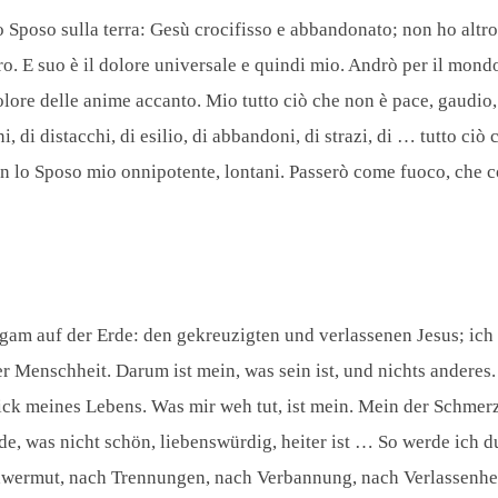
Sposo sulla terra: Gesù crocifisso e abbandonato; non ho altro Di
altro. E suo è il dolore universale e quindi mio. Andrò per il mon
dolore delle anime accanto. Mio tutto ciò che non è pace, gaudio
, di distacchi, di esilio, di abbandoni, di strazi, di … tutto ciò
on lo Sposo mio onnipotente, lontani. Passerò come fuoco, che co
gam auf der Erde: den gekreuzigten und verlassenen Jesus; ich 
r Menschheit. Darum ist mein, was sein ist, und nichts anderes.
ck meines Lebens. Was mir weh tut, ist mein. Mein der Schmerz
e, was nicht schön, liebenswürdig, heiter ist … So werde ich du
ermut, nach Trennungen, nach Verbannung, nach Verlassenheit,