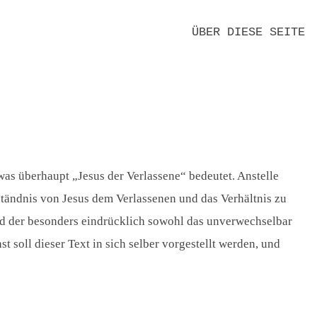
ÜBER DIESE SEITE
KLAUS-HEMMERLE-WERK E.V.
MITTEILUNGEN
FREUNDE UND FÖRDERER
REDAKTION
DANK
EDITIONSPRINZIPIEN
NEUE TEXTE
KONTAKT
DATENSCHUTZ
IMPRESSUM
s überhaupt „Jesus der Verlassene“ bedeutet. Anstelle
ständnis von Jesus dem Verlassenen und das Verhältnis zu
und der besonders eindrücklich sowohl das unverwechselbar
 soll dieser Text in sich selber vorgestellt werden, und