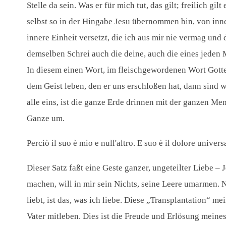
Stelle da sein. Was er für mich tut, das gilt; freilich 
selbst so in der Hingabe Jesu übernommen bin, von innen
innere Einheit versetzt, die ich aus mir nie vermag und 
demselben Schrei auch die deine, auch die eines jeden M
In diesem einen Wort, im fleischgewordenen Wort Gottes
dem Geist leben, den er uns erschloßen hat, dann sind w
alle eins, ist die ganze Erde drinnen mit der ganzen M
Ganze um.
Perciò il suo è mio e null'altro. E suo è il dolore unive
Dieser Satz faßt eine Geste ganzer, ungeteilter Liebe –
machen, will in mir sein Nichts, seine Leere umarmen. Ni
liebt, ist das, was ich liebe. Diese „Transplantation“ 
Vater mitleben. Dies ist die Freude und Erlösung meines