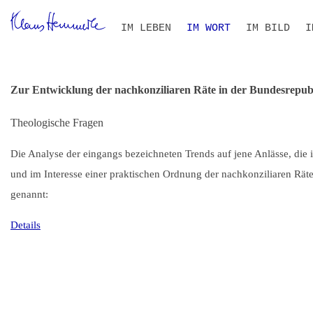
Navigation
IM LEBEN
IM WORT
IM BILD
I
überspringen
ZEITLEISTE
BIOGRAFIE IM KONTEXT
ALLE TEXTE
VOLLTEXT-SUCHE
THEMEN- UND PERSONEN
B
S
I
R
Zur Entwicklung der nachkonziliaren Räte in der Bundesrepub
Theologische Fragen
Die Analyse der eingangs bezeichneten Trends auf jene Anlässe, die 
und im Interesse einer praktischen Ordnung der nachkonziliaren Räte
genannt:
Details