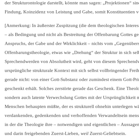
der Strukturontologie darstellt, könnte man sagen: „Projektionen“ s
Findung, Koinzidenz von Leistung und Gabe, somit Konstituentien von
[Anmerkung: In äußerster Zuspitzung (die dem theologischen Interess
– als Bedingung und nicht als Bestreitung der Offenbarung Gottes geda
Anspruchs, der Gabe und der Wirklichkeit – nichts vom „Gegenüberse
Offenbarungstheologie, etwas wie „Drehung“ der Struktur in sich sel
Sprechendwerden von Absolutheit wird, geht von diesem Sprechendwe
ursprüngliche strukturale Kontext mit sich selbst vollbringender Frei
gerade nicht: von einer Gott-Substanz oder zumindest einem Gott-Prinz
geschenkt erhält. Solches zerstörte gerade das Geschenk. Eine Theol
sondern auch latente Verwechslung Gottes mit der Ursprünglichkeit m
Menschen behaupten müßte, der es strukturell ohnehin unterlegen wä
verdankenden, gedenkenden und verhoffenden Verwandeltsein menschlic
in der die Theologie ihre – notwendigen und eigentlichen – Aussage
und darin freigebenden Zuerst-Lieben,
weil
Zuerst-Geliebtsein.