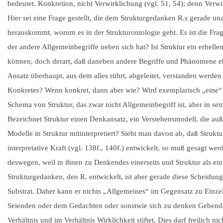
bedeutet. Konkretion, nicht Verwirklichung (vgl. 51, 54); denn Verw
Hier sei eine Frage gestellt, die dem Strukturgedanken R.s gerade
herauskommt, worum es in der Strukturontologie geht. Es ist die Frage
der andere Allgemeinbegriffe neben sich hat? Ist Struktur ein erhell
können, doch derart, daß daneben andere Begriffe und Phänomene eben
Ansatz überhaupt, aus dem alles rührt, abgeleitet, verstanden werden 
Konkretes? Wenn konkret, dann aber wie? Wird exemplarisch „eine“ St
Schema von Struktur, das zwar nicht Allgemeinbegriff ist, aber in se
Bezeichnet Struktur einen Denkansatz, ein Verstehensmodell, die au
Modelle in Struktur mitinterpretiert? Sieht man davon ab, daß Struktur
interpretative Kraft (vgl. 138f., 140f.) entwickelt, so muß gesagt wer
deswegen, weil in ihnen zu Denkendes einerseits und Struktur als ein
Strukturgedanken, den R. entwickelt, ist aber gerade diese Scheidung
Substrat. Daher kann er nichts „Allgemeines“ im Gegensatz zu Einzelhe
Seienden oder dem Gedachten oder sonstwie sich zu denken Gebenden 
Verhältnis und im Verhältnis Wirklichkeit stiftet. Dies darf freilich ni