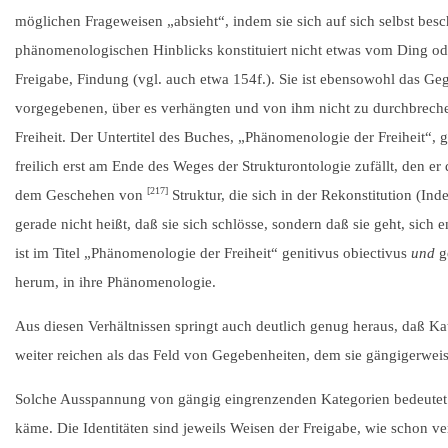
möglichen Frageweisen „absieht“, indem sie sich auf sich selbst b
phänomenologischen Hinblicks konstituiert nicht etwas vom Ding oder 
Freigabe, Findung (vgl. auch etwa 154f.). Sie ist ebensowohl das Gege
vorgegebenen, über es verhängten und von ihm nicht zu durchbreche
Freiheit. Der Untertitel des Buches, „Phänomenologie der Freiheit“, g
freilich erst am Ende des Weges der Strukturontologie zufällt, den er
[217]
dem Geschehen von
Struktur, die sich in der Rekonstitution (Ind
gerade nicht heißt, daß sie sich schlösse, sondern daß sie geht, sich en
ist im Titel „Phänomenologie der Freiheit“ genitivus obiectivus
und
ge
herum, in ihre Phänomenologie.
Aus diesen Verhältnissen springt auch deutlich genug heraus, daß Kate
weiter reichen als das Feld von Gegebenheiten, dem sie gängigerweis
Solche Ausspannung von gängig eingrenzenden Kategorien bedeutet n
käme. Die Identitäten sind jeweils Weisen der Freigabe, wie schon v