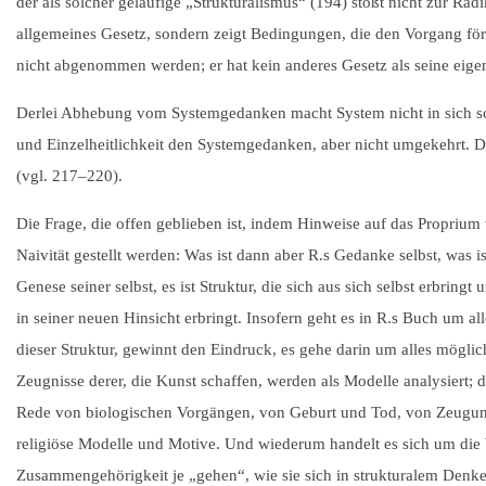
der als solcher geläufige „Strukturalismus“ (194) stößt nicht zur Radi
allgemeines Gesetz, sondern zeigt Bedingungen, die den Vorgang fö
nicht abgenommen werden; er hat kein anderes Gesetz als seine eige
Derlei Abhebung vom Systemgedanken macht System nicht in sich sch
und Einzelheitlichkeit den Systemgedanken, aber nicht umgekehrt. 
(vgl.
217–220
).
Die Frage, die offen geblieben ist, indem Hinweise auf das Proprium
Naivität gestellt werden: Was ist dann aber R.s Gedanke selbst, was ist
Genese seiner selbst, es ist Struktur, die sich aus sich selbst erbri
in seiner neuen Hinsicht erbringt. Insofern geht es in R.s Buch um al
dieser Struktur, gewinnt den Eindruck, es gehe darin um alles mögli
Zeugnisse derer, die Kunst schaffen, werden als Modelle analysiert; 
Rede von biologischen Vorgängen, von Geburt und Tod, von Zeugun
religiöse Modelle und Motive. Und wiederum handelt es sich um die W
Zusammengehörigkeit je „gehen“, wie sie sich in strukturalem Denke