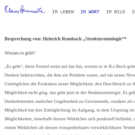
Navigation
IM LEBEN
IM WORT
IM BILD
I
überspringen
ZEITLEISTE
BIOGRAFIE IM KONTEXT
ALLE TEXTE
VOLLTEXT-SUCHE
THEMEN- UND PERSONEN
B
S
I
R
Besprechung von: Heinrich Rombach „Strukturontologie“*
Worum es geht?
„Es geht“, diese Formel weist auf das hin, worum es in R.s Buch geht
Denken beherrschten, die ihm ein Problem waren, auf ein neues Nivea
Unmögliches die Evokation neuer Möglichkeit, den Durchbruch zu ih
Möglichkeit nicht ging, das geht jetzt in der Strukturontologie. Es ge
Denkelementen statischer Gegebenheit zu Gewinnende, sondern als das
Möglichkeit hat ihre Ermöglichung im Aufgang, in dem Ursprung sich a
Möglichkeiten, innerhalb dessen Wirkliches sich punktuell befindet, d
einem Wirklichen als dessen extrapolierbares verwirklichbares Vermö