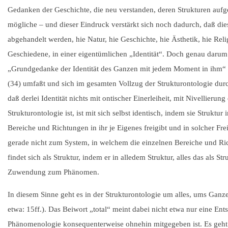
Gedanken der Geschichte, die neu verstanden, deren Strukturen aufge
mögliche – und dieser Eindruck verstärkt sich noch dadurch, daß die
abgehandelt werden, hie Natur, hie Geschichte, hie Ästhetik, hie Re
Geschiedene, in einer eigentümlichen „Identität“. Doch genau darum g
„Grundgedanke der Identität des Ganzen mit jedem Moment in ihm“ (3
(34) umfaßt und sich im gesamten Vollzug der Strukturontologie durchh
daß derlei Identität nichts mit ontischer Einerleiheit, mit Nivellier
Strukturontologie ist, ist mit sich selbst identisch, indem sie Strukt
Bereiche und Richtungen in ihr je Eigenes freigibt und in solcher Fre
gerade nicht zum System, in welchem die einzelnen Bereiche und Ric
findet sich als Struktur, indem er in alledem Struktur, alles das als St
Zuwendung zum Phänomen.
In diesem Sinne geht es in der Strukturontologie um alles, ums Ganze
etwa: 15ff.). Das Beiwort „total“ meint dabei nicht etwa nur eine En
Phänomenologie konsequenterweise ohnehin mitgegeben ist. Es geht u