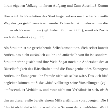
ihrem eigenen Vollzug, in ihrem Aufgang und Zum-Abschluß-Komm
Hier wird die Revolution des Strukturgedankens noch schärfer deutlic
Weg des „es geht“ verwiesen wurde. Es handelt sich indessen um dieselb
immer als Rekonstitution (vgl. Index 363; bes. 80ff.), somit als Zu-S
auch ihr Gedanke (vgl.
77
).
Als Struktur ist sie geschehende Selbstkonstitution. Sich selbst konsti
Außen, das nicht zusätzlich zu ihr und außerhalb von ihr ist, sonder
Struktur erbringt sich und ihre Welt. Sogar noch die Andersheit des
Rätselhaftigkeit des Rätselhaften und die Entzogenheit des Entzoge
Außen, ihr Entzogene, ihr Fremde nicht sie selbst wäre. Das „ich bin“ 
begleiten können muß; das „bin“ vollbringt seine Vorstellungen (vgl. 2
umfassend, ist Verhältnis, und zwar nicht nur Verhältnis in sich,
als
St
Um an dieser Stelle bereits einem Mißverständnis vorzubeugen: Die E
(das ist nicht einfachhin dasselbe) die Setzung der zugehörigen Welt 